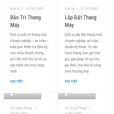
Dịch Vụ
01 Th12 2025
Dịch Vụ
01 Th12 2025
Bảo Trì Thang
Lắp Đặt Thang
Máy
Máy
Dịch vụ bảo trì thang máy
Dịch vụ lắp đặt thang máy
chuyên nghiệp – an toàn –
chuyên nghiệp, an toàn,
hiệu quả. Kiểm tra định kỳ,
chuẩn kỹ thuật. Tư vấn
sửa chữa nhanh chóng,
chọn thang, báo giá trọn
kéo dài tuổi thọ và tối ưu
gói, giải pháp tối ưu cho
vận hành cho mọi công
gia đình, tòa nhà và công
trình.
trình thương mại.
CHI TIẾT
CHI TIẾT
0
0
Web Admin
Web Admin
Các Dòng Thang
Các Dòng Thang
19 Th11 2025
19 Th11 2025