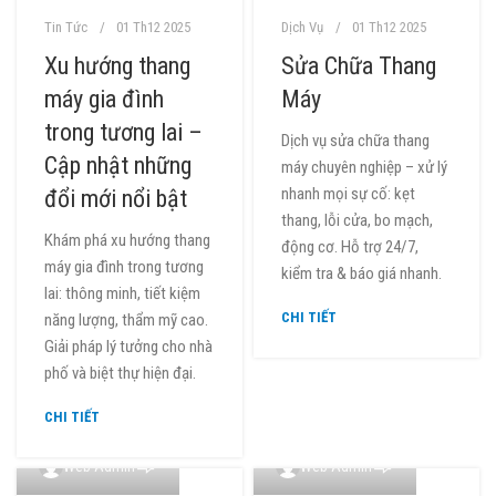
Tin Tức
01 Th12 2025
Dịch Vụ
01 Th12 2025
Xu hướng thang
Sửa Chữa Thang
máy gia đình
Máy
trong tương lai –
Dịch vụ sửa chữa thang
Cập nhật những
máy chuyên nghiệp – xử lý
nhanh mọi sự cố: kẹt
đổi mới nổi bật
thang, lỗi cửa, bo mạch,
Khám phá xu hướng thang
động cơ. Hỗ trợ 24/7,
máy gia đình trong tương
kiểm tra & báo giá nhanh.
lai: thông minh, tiết kiệm
CHI TIẾT
năng lượng, thẩm mỹ cao.
Giải pháp lý tưởng cho nhà
phố và biệt thự hiện đại.
CHI TIẾT
0
0
Web Admin
Web Admin