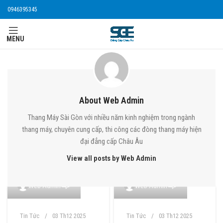
0946395345
MENU
About Web Admin
Thang Máy Sài Gòn với nhiều năm kinh nghiệm trong ngành
thang máy, chuyên cung cấp, thi công các đòng thang máy hiện
đại đẳng cấp Châu Âu
View all posts by Web Admin
0
0
Web Admin
Web Admin
Tin Tức
03 Th12 2025
Tin Tức
03 Th12 2025