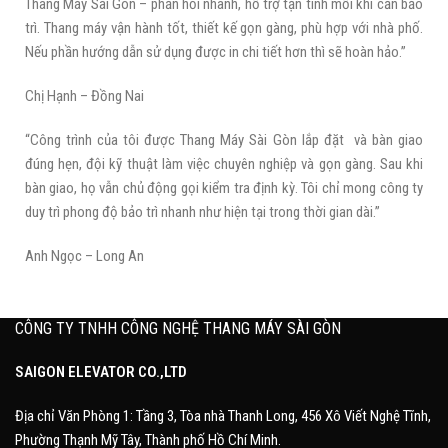
Thang Máy Sài Gòn – phản hồi nhanh, hỗ trợ tận tình mỗi khi cần bảo
trì. Thang máy vận hành tốt, thiết kế gọn gàng, phù hợp với nhà phố.
Nếu phần hướng dẫn sử dụng được in chi tiết hơn thì sẽ hoàn hảo.”
Chị Hạnh – Đồng Nai
“Công trình của tôi được Thang Máy Sài Gòn lắp đặt và bàn giao
đúng hẹn, đội kỹ thuật làm việc chuyên nghiệp và gọn gàng. Sau khi
bàn giao, họ vẫn chủ động gọi kiểm tra định kỳ. Tôi chỉ mong công ty
duy trì phong độ bảo trì nhanh như hiện tại trong thời gian dài.”
Anh Ngọc – Long An
CÔNG TY TNHH CÔNG NGHỆ THANG MÁY SÀI GÒN
SAIGON ELEVATOR CO.,LTD
Địa chỉ Văn Phòng 1: Tầng 3, Tòa nhà Thanh Long, 456 Xô Viết Nghệ Tĩnh,
Phường Thạnh Mỹ Tây, Thành phố Hồ Chí Minh.