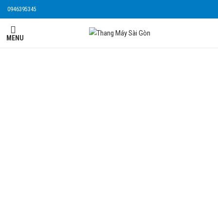
0946395345
MENU