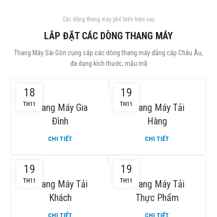
Các dòng thang máy phổ biến hiện nay
Bạn cần được tư vấn miễn phí?
Hotline: 0946 395 345
LẮP ĐẶT CÁC DÒNG THANG MÁY
Mọi thông tin bạn cần, chúng tôi sẽ hỗ trợ bạn.
Thang Máy Sài Gòn cung cấp các dòng thang máy đẳng cấp Châu Âu,
đa dạng kích thước, mẫu mã
18
19
TH11
TH11
Thang Máy Gia
Thang Máy Tải
Đình
Hàng
CHI TIẾT
CHI TIẾT
19
19
TH11
TH11
Thang Máy Tải
Thang Máy Tải
Khách
Thực Phẩm
CHI TIẾT
CHI TIẾT