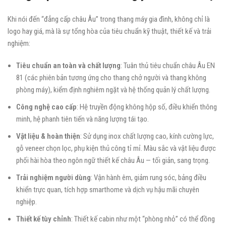
Khi nói đến “đẳng cấp châu Âu” trong thang máy gia đình, không chỉ là
logo hay giá, mà là sự tổng hòa của tiêu chuẩn kỹ thuật, thiết kế và trải
nghiệm:
Tiêu chuẩn an toàn và chất lượng
: Tuân thủ tiêu chuẩn châu Âu EN
81 (các phiên bản tương ứng cho thang chở người và thang không
phòng máy), kiểm định nghiêm ngặt và hệ thống quản lý chất lượng.
Công nghệ cao cấp
: Hệ truyền động không hộp số, điều khiển thông
minh, hệ phanh tiên tiến và năng lượng tái tạo.
Vật liệu & hoàn thiện
: Sử dụng inox chất lượng cao, kính cường lực,
gỗ veneer chọn lọc, phụ kiện thủ công tỉ mỉ. Màu sắc và vật liệu được
phối hài hòa theo ngôn ngữ thiết kế châu Âu — tối giản, sang trọng.
Trải nghiệm người dùng
: Vận hành êm, giảm rung sóc, bảng điều
khiển trực quan, tích hợp smarthome và dịch vụ hậu mãi chuyên
nghiệp.
Thiết kế tùy chỉnh
: Thiết kế cabin như một “phòng nhỏ” có thể đồng